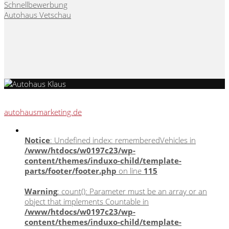
Schnellbewerbung
Autohaus Vetschau
Webseite, Verkaufskonzepte & Content von
autohausmarketing.de
Notice
: Undefined index: rememberedVehicles in
/www/htdocs/w0197c23/wp-
content/themes/induxo-child/template-
parts/footer/footer.php
on line
115
Warning
: count(): Parameter must be an array or an
object that implements Countable in
/www/htdocs/w0197c23/wp-
content/themes/induxo-child/template-