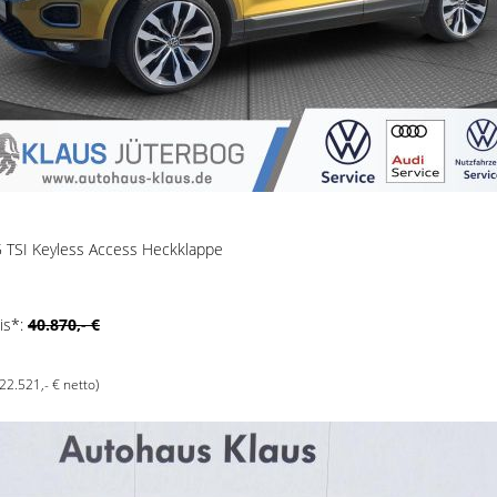
.5 TSI Keyless Access Heckklappe
is*:
40.870,- €
(22.521,- € netto)