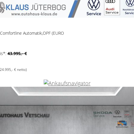
I Comfortline Automatik,OPF (EURO
is*:
43.995,- €
(24.995,- € netto)