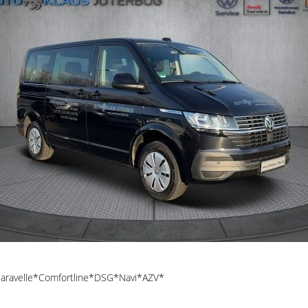
Caravelle*Comfortline*DSG*Navi*AZV*