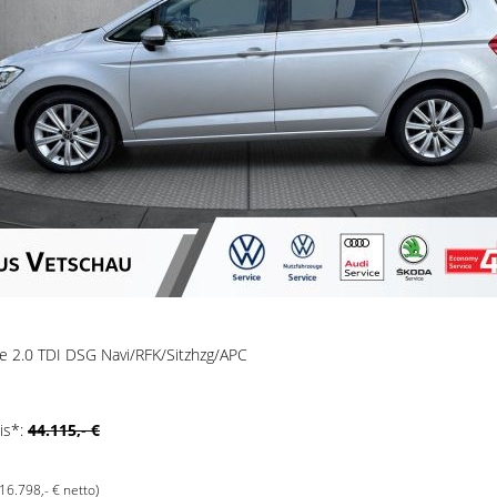
ne 2.0 TDI DSG Navi/RFK/Sitzhzg/APC
is*:
44.115,- €
(16.798,- € netto)