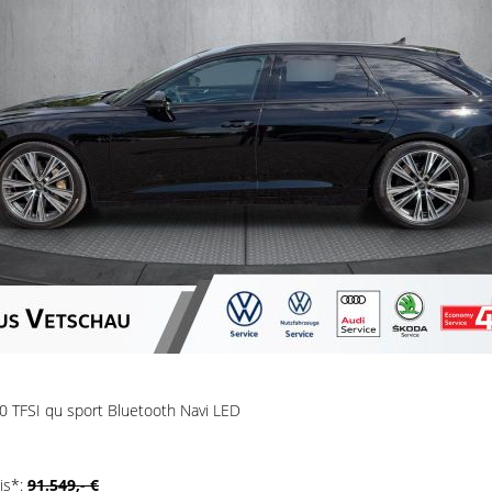
.0 TFSI qu sport Bluetooth Navi LED
is*:
91.549,- €