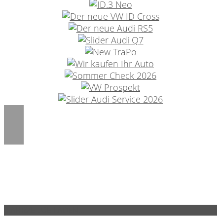
Die Autohaus Willi Klaus GmbH, Gewerbering 2, 14913 Jüterbog (40126) ist
als EU Vermittler für die Zemke Autohaus Bernau GmbH, Schwanebecker
Chaussee 21B, 16321 Bernau bei Berlin (76252) tätig. Die Lieferung erfolgt
im Namen und für Rechnung der Zemke Autohaus Bernau GmbH zu deren
AGB´s.
FAHRZEUGE LADEN...