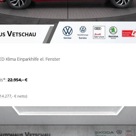
ED Klima Einparkhilfe el. Fenster
is*:
22.954,- €
(14.277,- € netto)