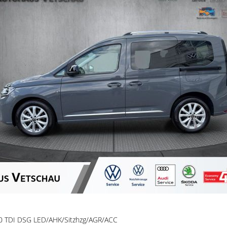
.0 TDI DSG LED/AHK/Sitzhzg/AGR/ACC