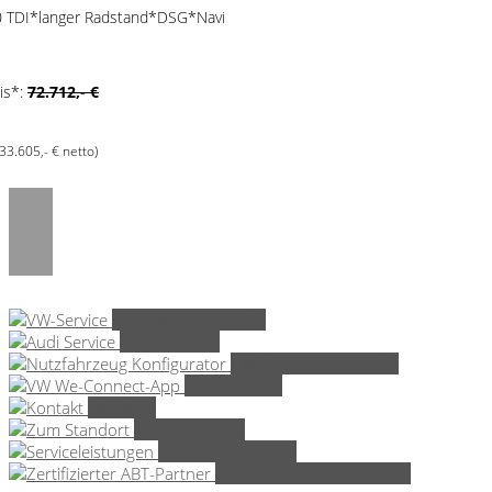
0 TDI*langer Radstand*DSG*Navi
is*:
72.712,- €
(33.605,- € netto)
» Volkswagen Service
» Audi Service
» Nutzfahrzeug Service
» VW We-App
» Kontakt
» Servicetermin
» Serviceleistungen
» Zertifizierter ABT-Partner