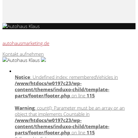
Webseite, Verkaufskonzepte & Content von
autohausmarketing.de
Kontakt aufnehmen
Notice
: Undefined index: rememberedVehicles in
/www/htdocs/w0197c23/wp-
content/themes/induxo-child/template-
parts/footer/footer.php
on line
115
Warning
: count(): Parameter must be an array or an
object that implements Countable in
/www/htdocs/w0197c23/wp-
content/themes/induxo-child/template-
parts/footer/footer.php
on line
115