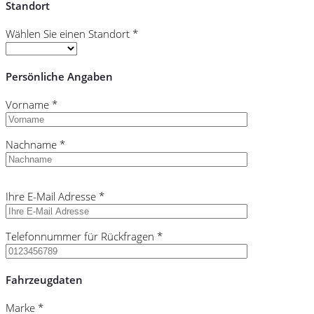
Standort
Wählen Sie einen Standort *
Persönliche Angaben
Vorname *
Nachname *
Bitte
Ihre E-Mail Adresse *
lasse
dieses
Feld
Telefonnummer für Rückfragen *
leer.
Fahrzeugdaten
Marke *