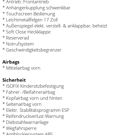
* Antrieb: Frontantrieb
* Anhängerkupplung schwenkbar
* Touchscreen Bedienung
* Leichtmetallfelgen 17 Zoll
* Außenspiegel elekt. verstell- & anklappbar, beheizt
* Soft Close Heckklappe
* Reserverad
* Notrufsystem
* Geschwindigkeitsbegrenzer
Airbags
* Mittelairbag vorn
Sicherheit
* ISOFIX Kindersitzbefestigung
* Fahrer- /Beifahrerairbag
* Kopfairbag vorn und hinten
* Seitenairbag vorn
* Elektr. Stabilitätsprogramm ESP
* Reifendruckverlust-Warnung
* Diebstahlwarnanlage
* Wegfahrsperre
* Antiblockiersystem ABS