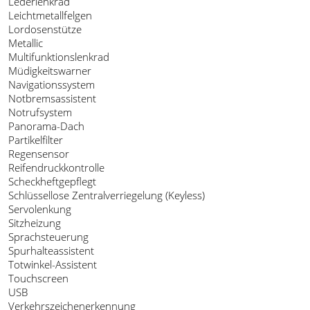
Lederlenkrad
Leichtmetallfelgen
Lordosenstütze
Metallic
Multifunktionslenkrad
Müdigkeitswarner
Navigationssystem
Notbremsassistent
Notrufsystem
Panorama-Dach
Partikelfilter
Regensensor
Reifendruckkontrolle
Scheckheftgepflegt
Schlüssellose Zentralverriegelung (Keyless)
Servolenkung
Sitzheizung
Sprachsteuerung
Spurhalteassistent
Totwinkel-Assistent
Touchscreen
USB
Verkehrszeichenerkennung