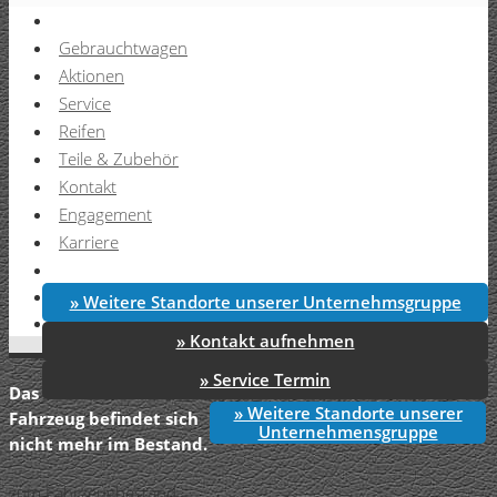
Gebrauchtwagen
Aktionen
Service
Reifen
Teile & Zubehör
Kontakt
Engagement
Karriere
» Weitere Standorte unserer Unternehmsgruppe
» Kontakt aufnehmen
» Service Termin
Das
» Weitere Standorte unserer
Fahrzeug befindet sich
Unternehmensgruppe
nicht mehr im Bestand.
zum Fahrzeugbestand