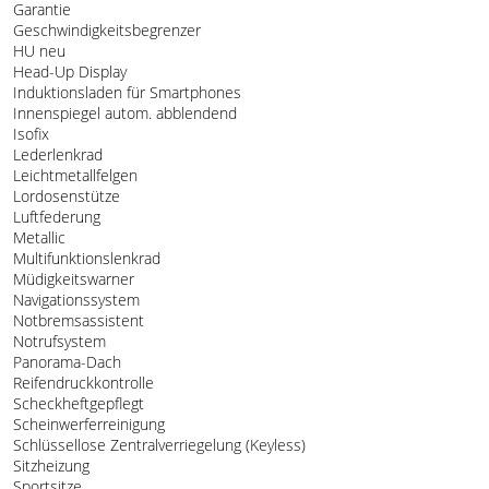
Garantie
Geschwindigkeitsbegrenzer
HU neu
Head-Up Display
Induktionsladen für Smartphones
Innenspiegel autom. abblendend
Isofix
Lederlenkrad
Leichtmetallfelgen
Lordosenstütze
Luftfederung
Metallic
Multifunktionslenkrad
Müdigkeitswarner
Navigationssystem
Notbremsassistent
Notrufsystem
Panorama-Dach
Reifendruckkontrolle
Scheckheftgepflegt
Scheinwerferreinigung
Schlüssellose Zentralverriegelung (Keyless)
Sitzheizung
Sportsitze